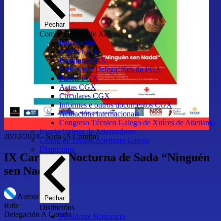
Pechar
Comité Galego de Xuíces
Introdución
Novas CGX
Estrutura CGX
Xuíces nas Delegacións da FGA
Paneis FGA
Actas CGX
Circulares CGX
Informes e outros documentos CGX
Actuacións internacionais
Congreso Técnico Galego de Xuíces de Atletismo
Escola Galega de Adestradores
20/12/2024
-
Sada
(A Coruña)
Centro de Ensino Atletismo Galego
Distincións
IX Carreira Nocturna de Sada “Ninguén
sen Nadal”
Autonómico
Pechar
Ruta
Distincións
Delegación A Coruña
Presidente Honorario